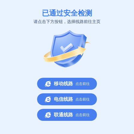
已通过安全检测
请点击下方按钮，选择线路前往主页
移动线路
点击前往
电信线路
点击前往
联通线路
点击前往