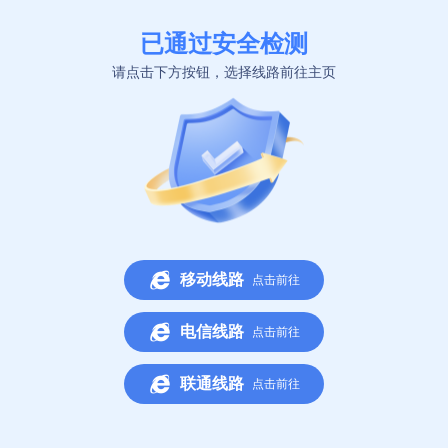
已通过安全检测
请点击下方按钮，选择线路前往主页
移动线路
点击前往
电信线路
点击前往
联通线路
点击前往